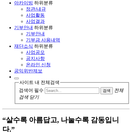
아카이빙
하위분류
정관/내규
사업활동
사업결과
기부안내
하위분류
기부안내
기부금 사용내역
재단소식
하위분류
사업공모
공지사항
온라인 신청
공익위반제보
사이트 내 전체검색
검색어 필수
전체
검색
검색 닫기
“살수록 아름답고, 나눌수록 감동입니
다.”